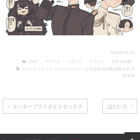
2024年6月1日
2024
アメリカ
イギリス
イラスト
日本-巡洋艦
アメリカ
,
イギリス
,
フッド
,
レンジャー
,
大淀
,
妙高
,
巡洋艦
,
戦艦
,
日本
,
空
母
,
鳥海
エンタープライズとエセックス
はだいろ