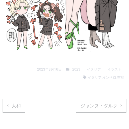
2023年8月16日
2023
イタリア
イラスト
イタリア
,
インペロ
,
空母
大和
ジャンヌ・ダルク