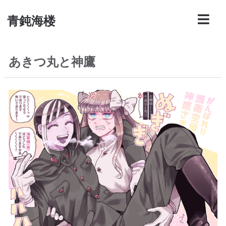
青鈍海楼
あきつ丸と神鷹