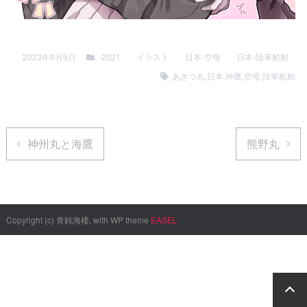
2023年8月9日
2021
イラスト
日本-空母
日本-陸軍船舶
あきつ丸
,
日本
,
神鷹
,
空母
,
陸軍船舶
神州丸と海鷹
熊野丸
Copyright (c) 青鈍海楼, with WP theme
EASEL